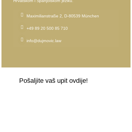
Hrvatskom i Spanjolskom jeziku.
Maximilianstraße 2, D-80539 München
+49 89 20 500 85 710
info@dujmovic.law
Pošaljite vaš upit ovdije!