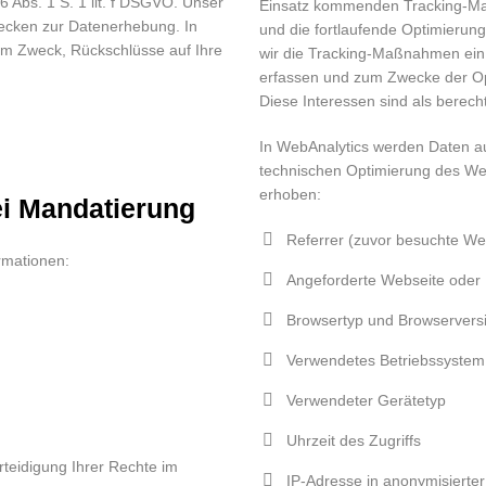
6 Abs. 1 S. 1 lit. f DSGVO. Unser
Einsatz kommenden Tracking-Ma
wecken zur Datenerhebung. In
und die fortlaufende Optimierun
em Zweck, Rückschlüsse auf Ihre
wir die Tracking-Maßnahmen ein,
erfassen und zum Zwecke der Op
Diese Interessen sind als berech
In WebAnalytics werden Daten au
technischen Optimierung des W
erhoben:
i Mandatierung
Referrer (zuvor besuchte We
rmationen:
Angeforderte Webseite oder 
Browsertyp und Browservers
Verwendetes Betriebssystem
Verwendeter Gerätetyp
Uhrzeit des Zugriffs
rteidigung Ihrer Rechte im
IP-Adresse in anonymisierter