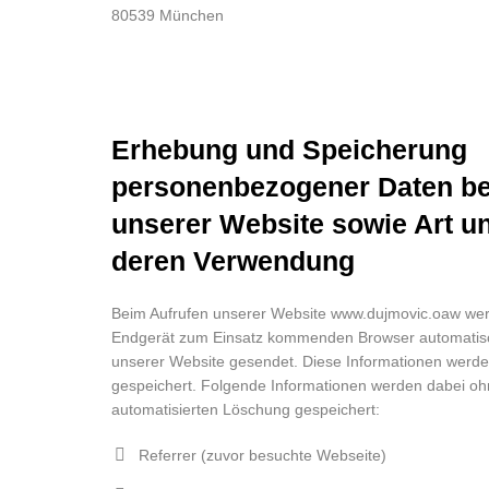
80539 München
Erhebung und Speicherung
personenbezogener Daten b
unserer Website sowie Art u
deren Verwendung
Beim Aufrufen unserer Website www.dujmovic.oaw wer
Endgerät zum Einsatz kommenden Browser automatisc
unserer Website gesendet. Diese Informationen werden
gespeichert. Folgende Informationen werden dabei ohn
automatisierten Löschung gespeichert:
Referrer (zuvor besuchte Webseite)