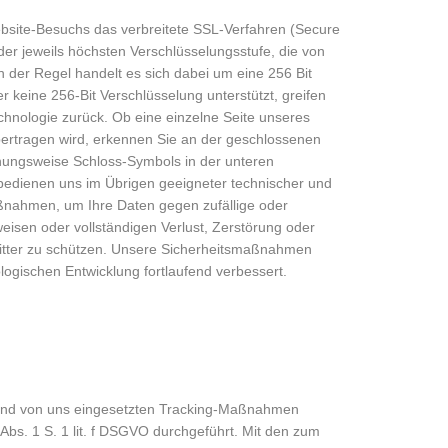
bsite-Besuchs das verbreitete SSL-Verfahren (Secure
der jeweils höchsten Verschlüsselungsstufe, die von
In der Regel handelt es sich dabei um eine 256 Bit
r keine 256-Bit Verschlüsselung unterstützt, greifen
echnologie zurück. Ob eine einzelne Seite unseres
 übertragen wird, erkennen Sie an der geschlossenen
hungsweise Schloss-Symbols in der unteren
 bedienen uns im Übrigen geeigneter technischer und
ßnahmen, um Ihre Daten gegen zufällige oder
weisen oder vollständigen Verlust, Zerstörung oder
ritter zu schützen. Unsere Sicherheitsmaßnahmen
ogischen Entwicklung fortlaufend verbessert.
und von uns eingesetzten Tracking-Maßnahmen
Abs. 1 S. 1 lit. f DSGVO durchgeführt. Mit den zum