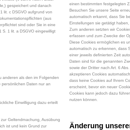
einen bestimmten festgelegten Z
de,) gespeichert und danach
Besuchen Sie unsere Seite erneu
. 1 lit. c DSGVO aufgrund von
automatisch erkannt, dass Sie b
okumentationspflichten (aus
Einstellungen sie getätigt habe
flichtet sind oder Sie in eine
Zum anderen setzten wir Cookies
S. 1 lit. a DSGVO eingewilligt
erfassen und zum Zwecke der Op
Diese Cookies ermöglichen es un
automatisch zu erkennen, dass S
einer jeweils definierten Zeit au
Daten sind für die genannten Zw
sowie der Dritter nach Art. 6 Abs
akzeptieren Cookies automatisch
 zu anderen als den im Folgenden
dass keine Cookies auf Ihrem Co
re persönlichen Daten nur an
erscheint, bevor ein neuer Cooki
Cookies kann jedoch dazu führen
nutzen können.
ckliche Einwilligung dazu erteilt
GVO zur Geltendmachung, Ausübung
Änderung unsere
ch ist und kein Grund zur