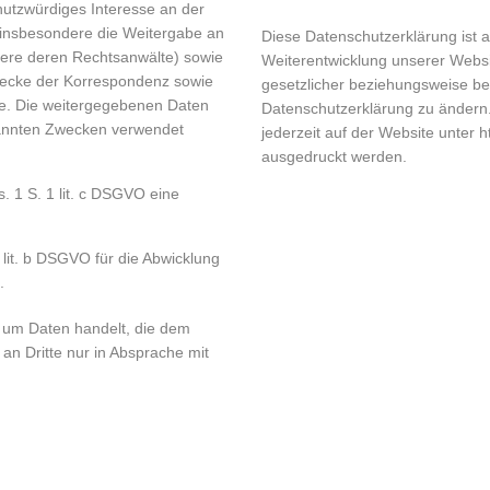
utzwürdiges Interesse an der
 insbesondere die Weitergabe an
Diese Datenschutzerklärung ist ak
dere deren Rechtsanwälte) sowie
Weiterentwicklung unserer Webs
wecke der Korrespondenz sowie
gesetzlicher beziehungsweise b
e. Die weitergegebenen Daten
Datenschutzerklärung zu ändern.
nannten Zwecken verwendet
jederzeit auf der Website unter 
ausgedruckt werden.
s. 1 S. 1 lit. c DSGVO eine
1 lit. b DSGVO für die Abwicklung
.
h um Daten handelt, die dem
an Dritte nur in Absprache mit