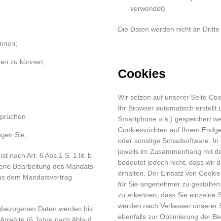
verwendet)
Die Daten werden nicht an Dritt
önnen;
ten zu können;
Cookies
Wir setzen auf unserer Seite Cook
Ihr Browser automatisch erstellt
sprüchen
Smartphone o.ä.) gespeichert w
Cookiesvrichten auf Ihrem Endge
gen Sie;
oder sonstige Schadsoftware. In
jeweils im Zusammenhang mit de
t nach Art. 6 Abs.1 S. 1 lit. b
bedeutet jedoch nicht, dass wir d
ene Bearbeitung des Mandats
erhalten. Der Einsatz von Cookie
 aus dem Mandatsvertrag
für Sie angenehmer zu gestalten
zu erkennen, dass Sie einzelne 
werden nach Verlassen unserer S
enbezogenen Daten werden bis
ebenfalls zur Optimierung der Be
 Anwälte (6 Jahre nach Ablauf